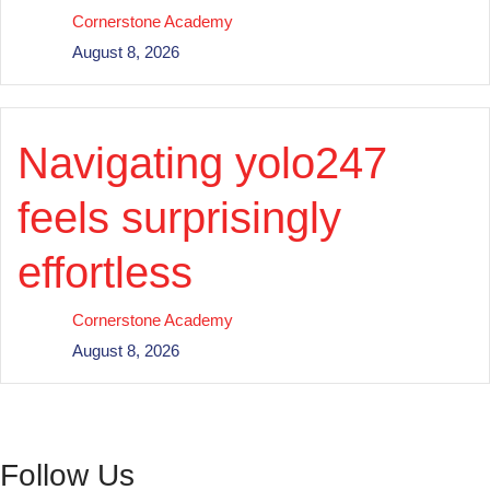
Cornerstone Academy
LuckyCrew Casino
August 8, 2026
Ministry Events
new
Navigating yolo247
News
Non Gamstop Casinos
feels surprisingly
Online Casino
effortless
ontario-casino.org
Our Partners
Cornerstone Academy
August 8, 2026
Post
press
public
Follow Us
Sat AT