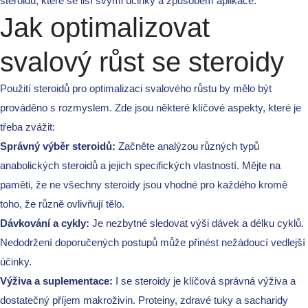
steroidů, které se liší svými účinky a způsobem aplikace.
Jak optimalizovat
Archives
svalový růst se steroidy
August 2026
Použití steroidů pro optimalizaci svalového růstu by mělo být
July 2026
prováděno s rozmyslem. Zde jsou některé klíčové aspekty, které je
June 2026
třeba zvážit:
May 2026
Správný výběr steroidů:
Začněte analýzou různých typů
anabolických steroidů a jejich specifických vlastností. Mějte na
April 2026
paměti, že ne všechny steroidy jsou vhodné pro každého kromě
March 2026
toho, že různě ovlivňují tělo.
February 2026
Dávkování a cykly:
Je nezbytné sledovat výši dávek a délku cyklů.
January 2026
Nedodržení doporučených postupů může přinést nežádoucí vedlejší
účinky.
December 2024
Výživa a suplementace:
I se steroidy je klíčová správná výživa a
October 2023
dostatečný příjem makroživin. Proteiny, zdravé tuky a sacharidy