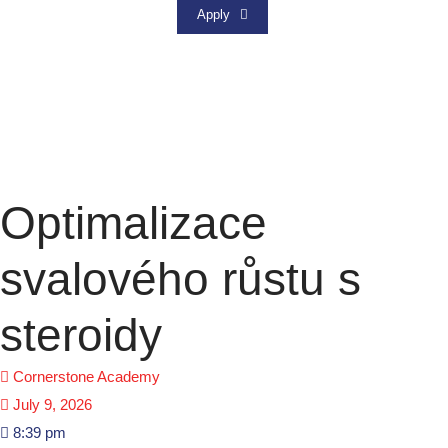
Apply
Search
Optimalizace
Search
svalového růstu s
Recent
steroidy
Posts
Cornerstone Academy
Naviguer sans effort parmi les
July 9, 2026
meilleurs casinos en ligne
8:39 pm
belge