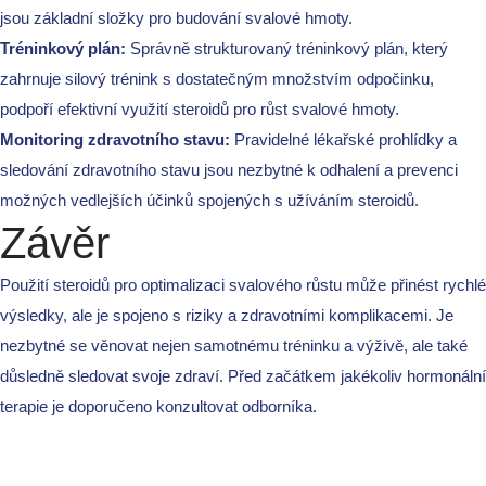
jsou základní složky pro budování svalové hmoty.
Categories
Tréninkový plán:
Správně strukturovaný tréninkový plán, který
zahrnuje silový trénink s dostatečným množstvím odpočinku,
! Без рубрики
podpoří efektivní využití steroidů pro růst svalové hmoty.
Monitoring zdravotního stavu:
Pravidelné lékařské prohlídky a
1
sledování zdravotního stavu jsou nezbytné k odhalení a prevenci
11
možných vedlejších účinků spojených s užíváním steroidů.
12
Závěr
2
Použití steroidů pro optimalizaci svalového růstu může přinést rychlé
22
výsledky, ale je spojeno s riziky a zdravotními komplikacemi. Je
4
nezbytné se věnovat nejen samotnému tréninku a výživě, ale také
důsledně sledovat svoje zdraví. Před začátkem jakékoliv hormonální
6
terapie je doporučeno konzultovat odborníka.
9
archive