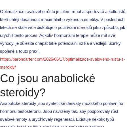
Test Post Created
Optimalizace svalového růstu je cílem mnoha sportovců a kulturistů,
Navigating yolo247 feels
kteří chtějí dosáhnout maximálního výkonu a estetiky. V posledních
surprisingly effortless amid the
letech se stále více diskutuje o používání steroidů jako způsobu, jak
leather-scented charm of
urychlit tento proces. Ačkoliv hormonální terapie může mít své
https://luxuryleatherlaundry.in
výhody, je důležité chápat také potenciální rizika a vedlejší účinky
Test Post Created
spojené s touto praxí.
https://baroncarter.com/2026/06/17/optimalizace-svaloveho-rustu-s-
Navigating 9kboss feels
steroidy/
surprisingly seamless for first-
Co jsou anabolické
time users
steroidy?
Recent
Anabolické steroidy jsou syntetické deriváty mužského pohlavního
Comments
hormonu testosteronu. Jsou navrženy tak, aby podporovaly růst
svalové hmoty a urychlovaly regeneraci. Existuje několik typů
No comments to show.