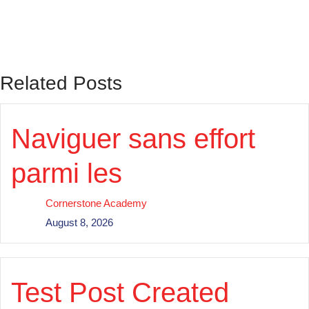
Betmica Casino
Blog
casino
Related Posts
casino ch
Casino DE
Naviguer sans effort
Casino online
Casino-GR
parmi les
casino/betting
Cornerstone Academy
casino/betting/nutra
August 8, 2026
casino/gambling
Events
Finance/Hobbies/Technology/Utiliti
Test Post Created
gambling