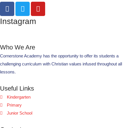
sat-ch
Semaglutide Online
Instagram
Tea Spins
Test
Who We Are
tribunasportsbar.pt
Cornerstone Academy has the opportunity to offer its students a
Uncategorized
challenging curriculum with Christian values infused throughout all
lessons.
Useful Links
Kindergarten
Primary
Junior School